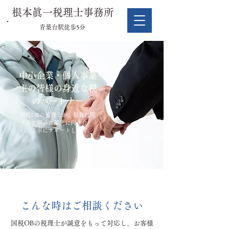
根本眞一税理士事務所
青葉台駅徒歩5分
中小企業・個人事業
主の皆様の身近な税
のパートナー
国税OBの税理士が、税務に関
するお悩みに誠実に向き合
い、丁寧にサポートします。
こんな時はご相談ください
国税OBの税理士が誠意をもって対応し、お客様