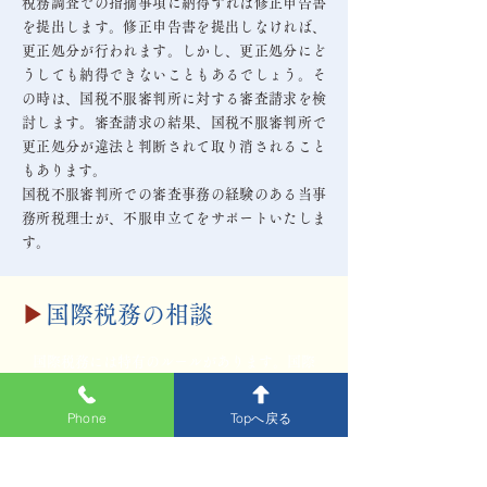
税務調査での指摘事項に納得すれば修正申告書
を提出します。修正申告書を提出しなければ、
更正処分が行われます。しかし、更正処分にど
うしても納得できないこともあるでしょう。そ
の時は、国税不服審判所に対する審査請求を検
討します。審査請求の結果、国税不服審判所で
更正処分が違法と判断されて取り消されること
もあります。
国税不服審判所での審査事務の経験のある当事
務所税理士が、不服申立てをサポートいたしま
す。
▶
国際税務の相談
国際税務には特有のルールがあります。国際
税務についてお悩みがございましたら、当事
務所にご相談ください。
Phone
Topへ戻る
例えば、海外で所得が発生した場合や海外子会
社と取引する場合など、国際的な取引には特有